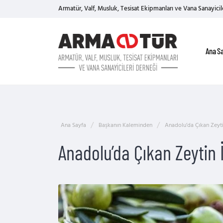
Armatür, Valf, Musluk, Tesisat Ekipmanları ve Vana Sanayicil
Ana S
Ana Sayfa
Başkanın Kaleminden
Anadolu’da Çıkan Zeyti
Anadolu’da Çıkan Zeytin 