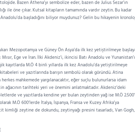
olojide. Bazen Athena’yı sembolize eder, bazen de Julius Sezar’ın
llığı ile öne çıkar. Kutsal kitapların tamamında vardır zeytin. Bu kadar
n Anadolu’da başladığını biliyor muydunuz? Gelin bu hikayenin kronolo
ukarı Mezopotamya ve Güney Ön Asya’da ilk kez yetiştirilmeye başlay
 Mısır, Ege ve İran. İlki Akdeniz’i, ikincisi Batı Anadolu ve Yunanistan’ı
ik kayıtlarda M.Ö 4 binli yıllarda ilk kez Anadolu’da yetiştirilmeye
kitabeleri ve yazıtlarında barışın sembolü olarak göründü. Atina
en herkes mahkemede yargılanacaktır, eğer suçlu bulunurlarsa idam
tin ağacının tarihteki yeri ve önemini anlatmaktadır. Akdeniz’deki
abletlerde ve yazıtlarda kendine yer bulan zeytinden yağ ise M.Ö 2.500’
lk olarak M.Ö 600’lerde İtalya, İspanya, Fransa ve Kuzey Afrika’ya
it kimliği zeytine de dokundu, zeytinyağı presini tasarladı, Van Gogh,
E