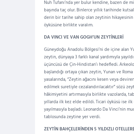
Nuh Tufanı’nda yer bulur kendine, bazen de mit
başında taç olur. Binlerce yıllık tarihinde kutsa
derin bir tarihe sahip olan zeytinin hikayesini
öyküsüne birlikte varalım.
DA VINCI VE VAN GOGH’UN ZEYTİNLERİ
Güneydoğu Anadolu Bölgesi’ni de içine alan Y
zeytin, dünyaya 3 farklı kanal yardımıyla yayıldı:
üçüncüsü de Çin-Hindistan’ı hedefledi. Arkeoloj
başlandığı ortaya çıkan zeytin, Yunan ve Roma 
yasalarında, “Zeytin ağacını kesen veya devir
edilmek suretiyle cezalandırılacaktır” sözü zey
hâkimiyetini artırmasıyla birlikte vazolarda, t
yıllarda ilk kez elde edildi. Ticari öyküsü ise i
yayılmasıyla başladı. Leonardo Da Vinci’nin muc
tablosunda zeytine yer verdi.
ZEYTİN BAHÇELERİNDEN 5 YILDIZLI OTELLER