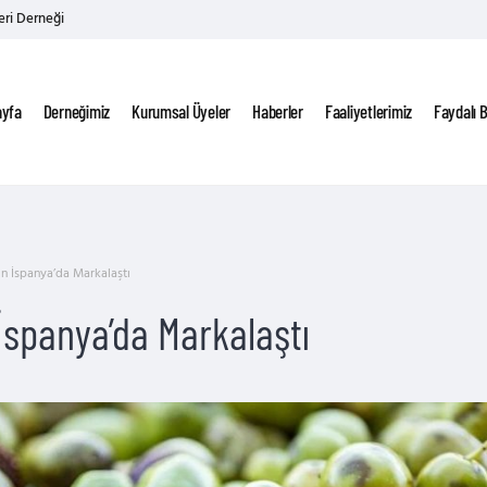
eri Derneği
ayfa
Derneğimiz
Kurumsal Üyeler
Haberler
Faaliyetlerimiz
Faydalı B
n İspanya’da Markalaştı
İspanya’da Markalaştı