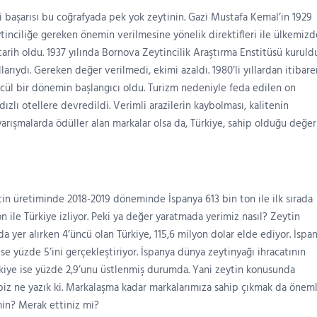
i başarısı bu coğrafyada pek yok zeytinin. Gazi Mustafa Kemal’in 1929
tinciliğe gereken önemin verilmesine yönelik direktifleri ile ülkemizd
tarih oldu. 1937 yılında Bornova Zeytincilik Araştırma Enstitüsü kuruldu
llarıydı. Gereken değer verilmedi, ekimi azaldı. 1980’li yıllardan itibare
mcül bir dönemin başlangıcı oldu. Turizm nedeniyle feda edilen on
ldızlı otellere devredildi. Verimli arazilerin kaybolması, kalitenin
arışmalarda ödüller alan markalar olsa da, Türkiye, sahip olduğu değer
ytin üretiminde 2018-2019 döneminde İspanya 613 bin ton ile ilk sırada
on ile Türkiye izliyor. Peki ya değer yaratmada yerimiz nasıl? Zeytin
ada yer alırken 4’üncü olan Türkiye, 115,6 milyon dolar elde ediyor. İspa
ise yüzde 5’ini gerçekleştiriyor. İspanya dünya zeytinyağı ihracatının
ürkiye ise yüzde 2,9’unu üstlenmiş durumda. Yani zeytin konusunda
hibiz ne yazık ki. Markalaşma kadar markalarımıza sahip çıkmak da öneml
min? Merak ettiniz mi?