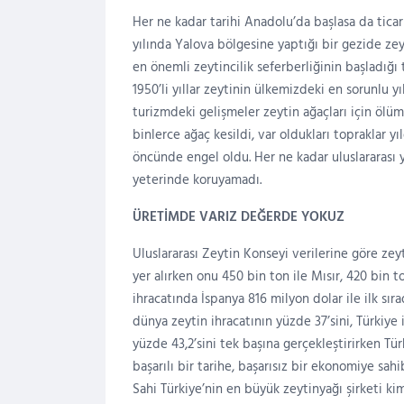
Her ne kadar tarihi Anadolu’da başlasa da ticar
yılında Yalova bölgesine yaptığı bir gezide zey
en önemli zeytincilik seferberliğinin başladığı 
1950’li yıllar zeytinin ülkemizdeki en sorunlu yı
turizmdeki gelişmeler zeytin ağaçları için ölü
binlerce ağaç kesildi, var oldukları topraklar yı
öncünde engel oldu. Her ne kadar uluslararası y
yeterinde koruyamadı.
ÜRETİMDE VARIZ DEĞERDE YOKUZ
Uluslararası Zeytin Konseyi verilerine göre ze
yer alırken onu 450 bin ton ile Mısır, 420 bin t
ihracatında İspanya 816 milyon dolar ile ilk sır
dünya zeytin ihracatının yüzde 37’sini, Türkiye 
yüzde 43,2’sini tek başına gerçekleştirirken T
başarılı bir tarihe, başarısız bir ekonomiye sa
Sahi Türkiye’nin en büyük zeytinyağı şirketi ki