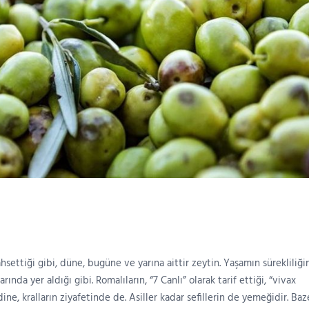
settiği gibi, düne, bugüne ve yarına aittir zeytin. Yaşamın sürekliliği
ında yer aldığı gibi. Romalıların, “7 Canlı” olarak tarif ettiği, “vivax
dine, kralların ziyafetinde de. Asiller kadar sefillerin de yemeğidir. Ba