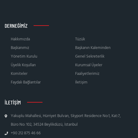
DERNEĞIMIZ
Hakkımızda
Tüzük
Başkanımız
Başkanın Kaleminden
Yönetim Kurulu
Genel Sekreterlik
Üyelik Koşulları
Kurumsal Üyeler
Komiteler
Faaliyetlerimiz
Faydalı Bağlantılar
İletişim
İLETIŞIM
Yakuplu Mahallesi, Hürriyet Bulvarı, Skyport Residence No:1, Kat:7,
Büro No: 102, 34524 Beylikdüzü, İstanbul
+90 212 875 46 66