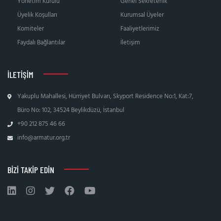
Yönetim Kurulu
Genel Sekreterlik
Üyelik Koşulları
Kurumsal Üyeler
Komiteler
Faaliyetlerimiz
Faydalı Bağlantılar
İletişim
İLETIŞIM
Yakuplu Mahallesi, Hürriyet Bulvarı, Skyport Residence No:1, Kat:7,
Büro No: 102, 34524 Beylikdüzü, İstanbul
+90 212 875 46 66
info@armatur.org.tr
BIZI TAKIP EDIN