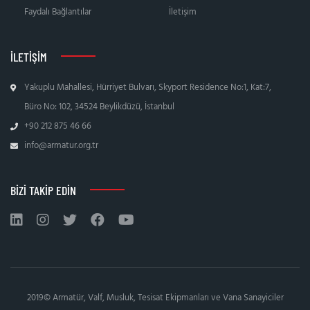
Faydalı Bağlantılar
İletişim
İLETIŞIM
Yakuplu Mahallesi, Hürriyet Bulvarı, Skyport Residence No:1, Kat:7,
Büro No: 102, 34524 Beylikdüzü, İstanbul
+90 212 875 46 66
info@armatur.org.tr
BIZI TAKIP EDIN
2019© Armatür, Valf, Musluk, Tesisat Ekipmanları ve Vana Sanayiciler